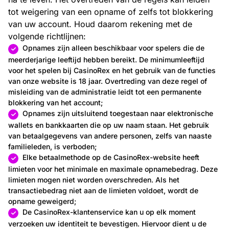
tot weigering van een opname of zelfs tot blokkering
van uw account. Houd daarom rekening met de
volgende richtlijnen:
Opnames zijn alleen beschikbaar voor spelers die de
meerderjarige leeftijd hebben bereikt. De minimumleeftijd
voor het spelen bij CasinoRex en het gebruik van de functies
van onze website is 18 jaar. Overtreding van deze regel of
misleiding van de administratie leidt tot een permanente
blokkering van het account;
Opnames zijn uitsluitend toegestaan naar elektronische
wallets en bankkaarten die op uw naam staan. Het gebruik
van betaalgegevens van andere personen, zelfs van naaste
familieleden, is verboden;
Elke betaalmethode op de CasinoRex-website heeft
limieten voor het minimale en maximale opnamebedrag. Deze
limieten mogen niet worden overschreden. Als het
transactiebedrag niet aan de limieten voldoet, wordt de
opname geweigerd;
De CasinoRex-klantenservice kan u op elk moment
verzoeken uw identiteit te bevestigen. Hiervoor dient u de