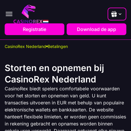
Registratie
Download de app
CasinoRex Nederland
Betalingen
100 % bis €200 auf 1. Einzahlung
Aanvragen
Storten en opnemen bij
CasinoRex Nederland
CasinoRex biedt spelers comfortabele voorwaarden
voor het storten en opnemen van geld. U kunt
transacties uitvoeren in EUR met behulp van populaire
elektronische wallets en bankkaarten. De website
hanteert flexibele limieten, er worden geen commissies
in rekening gebracht en opnames worden binnen
enkele uren verwerkt. Daarnaast ontvangt elke nieuwe