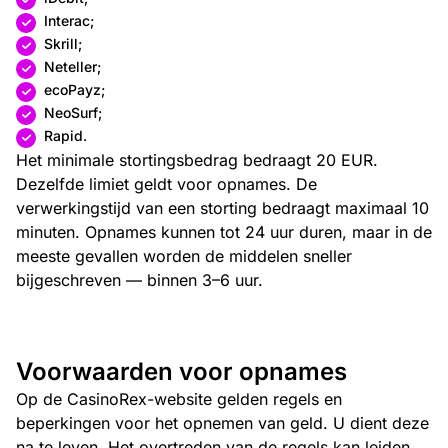
Interac;
Skrill;
Neteller;
ecoPayz;
NeoSurf;
Rapid.
Het minimale stortingsbedrag bedraagt 20 EUR.
Dezelfde limiet geldt voor opnames. De
verwerkingstijd van een storting bedraagt maximaal 10
minuten. Opnames kunnen tot 24 uur duren, maar in de
meeste gevallen worden de middelen sneller
bijgeschreven — binnen 3–6 uur.
Voorwaarden voor opnames
Op de CasinoRex-website gelden regels en
beperkingen voor het opnemen van geld. U dient deze
na te leven. Het overtreden van de regels kan leiden