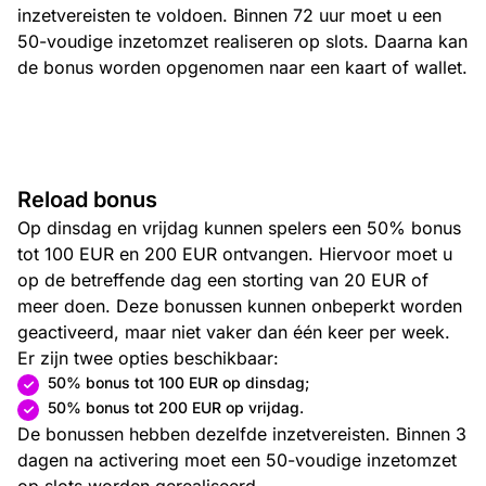
inzetvereisten te voldoen. Binnen 72 uur moet u een
50-voudige inzetomzet realiseren op slots. Daarna kan
de bonus worden opgenomen naar een kaart of wallet.
Reload bonus
Op dinsdag en vrijdag kunnen spelers een 50% bonus
tot 100 EUR en 200 EUR ontvangen. Hiervoor moet u
op de betreffende dag een storting van 20 EUR of
meer doen. Deze bonussen kunnen onbeperkt worden
geactiveerd, maar niet vaker dan één keer per week.
Er zijn twee opties beschikbaar:
50% bonus tot 100 EUR op dinsdag;
50% bonus tot 200 EUR op vrijdag.
De bonussen hebben dezelfde inzetvereisten. Binnen 3
dagen na activering moet een 50-voudige inzetomzet
op slots worden gerealiseerd.