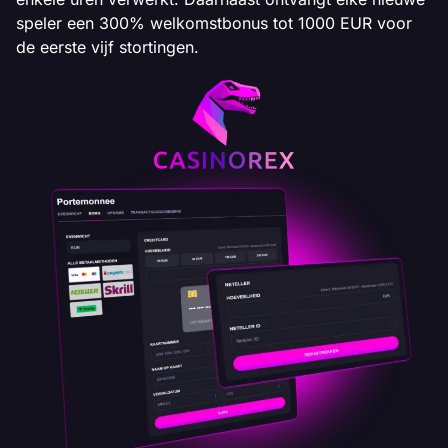
speler een 300% welkomstbonus tot 1000 EUR voor
de eerste vijf stortingen.