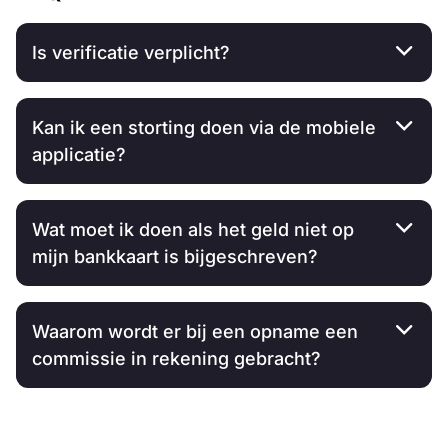
Is verificatie verplicht?
Kan ik een storting doen via de mobiele
applicatie?
Wat moet ik doen als het geld niet op
mijn bankkaart is bijgeschreven?
Waarom wordt er bij een opname een
commissie in rekening gebracht?