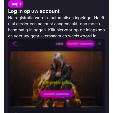
Stap 1
Log in op uw account
Na registratie wordt u automatisch ingelogd. Heeft
u al eerder een account aangemaakt, dan moet u
handmatig inloggen. Klik hiervoor op de inlogknop
en voer uw gebruikersnaam en wachtwoord in.