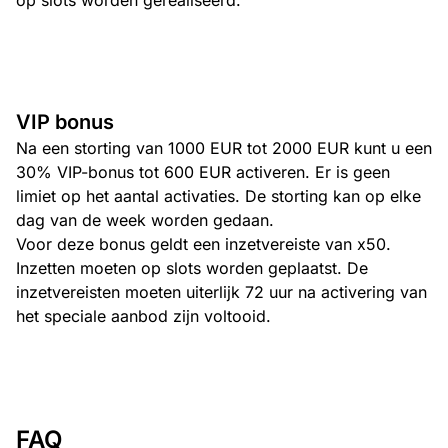
VIP bonus
Na een storting van 1000 EUR tot 2000 EUR kunt u een
30% VIP-bonus tot 600 EUR activeren. Er is geen
limiet op het aantal activaties. De storting kan op elke
dag van de week worden gedaan.
Voor deze bonus geldt een inzetvereiste van x50.
Inzetten moeten op slots worden geplaatst. De
inzetvereisten moeten uiterlijk 72 uur na activering van
het speciale aanbod zijn voltooid.
FAQ