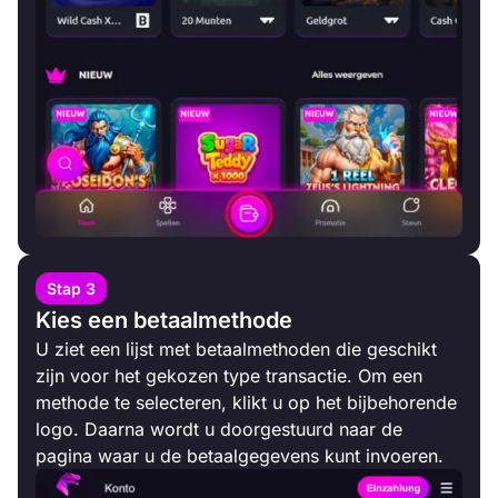
Stap 3
Kies een betaalmethode
U ziet een lijst met betaalmethoden die geschikt
zijn voor het gekozen type transactie. Om een
methode te selecteren, klikt u op het bijbehorende
logo. Daarna wordt u doorgestuurd naar de
pagina waar u de betaalgegevens kunt invoeren.