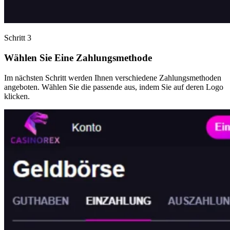
Schritt 3
Wählen Sie Eine Zahlungsmethode
Im nächsten Schritt werden Ihnen verschiedene Zahlungsmethoden
angeboten. Wählen Sie die passende aus, indem Sie auf deren Logo
klicken.