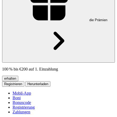
die Prämien
100 % bis €200 auf 1. Einzahlung
erhalten
Registrieren
Herunterladen
Mobil-App
Boni
Bonuscode
Registrierung
Zahlungen