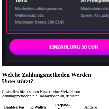
Welche Zahlungsmethoden Werden
Unterstützt?
CasinoRex bietet seinen Nutzern eine Vielzahl von
Zahlungsmethoden für Transaktionen an, darunter:
Prepaid-
Bankkarten
E-Wallets
Andere