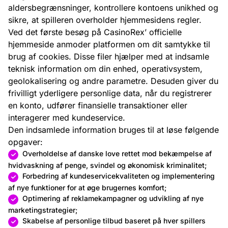
aldersbegrænsninger, kontrollere kontoens unikhed og
sikre, at spilleren overholder hjemmesidens regler.
Ved det første besøg på CasinoRex’ officielle
hjemmeside anmoder platformen om dit samtykke til
brug af cookies. Disse filer hjælper med at indsamle
teknisk information om din enhed, operativsystem,
geolokalisering og andre parametre. Desuden giver du
frivilligt yderligere personlige data, når du registrerer
en konto, udfører finansielle transaktioner eller
interagerer med kundeservice.
Den indsamlede information bruges til at løse følgende
opgaver:
Overholdelse af danske love rettet mod bekæmpelse af
hvidvaskning af penge, svindel og økonomisk kriminalitet;
Forbedring af kundeservicekvaliteten og implementering
af nye funktioner for at øge brugernes komfort;
Optimering af reklamekampagner og udvikling af nye
marketingstrategier;
Skabelse af personlige tilbud baseret på hver spillers