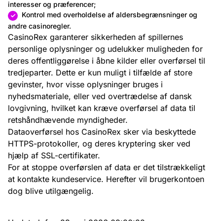
interesser og præferencer;
Kontrol med overholdelse af aldersbegrænsninger og
andre casinoregler.
CasinoRex garanterer sikkerheden af spillernes
personlige oplysninger og udelukker muligheden for
deres offentliggørelse i åbne kilder eller overførsel til
tredjeparter. Dette er kun muligt i tilfælde af store
gevinster, hvor visse oplysninger bruges i
nyhedsmateriale, eller ved overtrædelse af dansk
lovgivning, hvilket kan kræve overførsel af data til
retshåndhævende myndigheder.
Dataoverførsel hos CasinoRex sker via beskyttede
HTTPS-protokoller, og deres kryptering sker ved
hjælp af SSL-certifikater.
For at stoppe overførslen af data er det tilstrækkeligt
at kontakte kundeservice. Herefter vil brugerkontoen
dog blive utilgængelig.